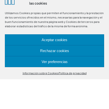
in industrial processes. Specialists in temperature control
las cookies
probes.
Utilizamos Cookies propias que permiten el funcionamiento y la prestación
de los servicios ofrecidos en el mismo, necesarias para la navegación y el
LOCATION
buen funcionamiento de nuestra página web y Cookies de terceros para
elaborar estadísticas del tráfico de la misma de forma anónima.
Alcalá de Guadaira, 9-11
Aceptar cookies
08020 Barcelona
Rechazar cookies
CONTACT
Ver preferencias
Contáctanos
(+34) 93 308 85 58
Información sobre Cookies
Política de privacidad
Open
meselsl@mesel.com
chaty
WhatsApp