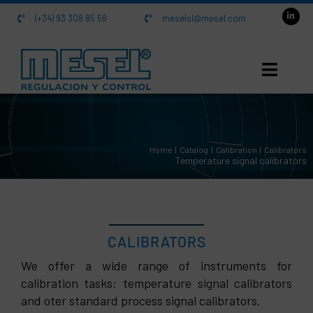
Skip
(+34) 93 308 85 58
meselsl@mesel.com
to
content
HOME
Home
Catalog
Calibration
Calibrators
About us
Temperature signal calibrators
Catalog
Contact
CALIBRATORS
We offer a wide range of instruments for
calibration tasks: temperature signal calibrators
Calibrators
and oter standard process signal calibrators.