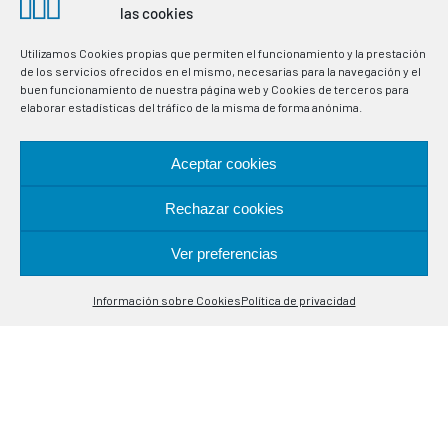
in industrial processes. Specialists in temperature control
las cookies
probes.
Utilizamos Cookies propias que permiten el funcionamiento y la prestación
de los servicios ofrecidos en el mismo, necesarias para la navegación y el
LOCATION
buen funcionamiento de nuestra página web y Cookies de terceros para
elaborar estadísticas del tráfico de la misma de forma anónima.
Alcalá de Guadaira, 9-11
Aceptar cookies
08020 Barcelona
Rechazar cookies
CONTACT
Ver preferencias
Contáctanos
(+34) 93 308 85 58
Información sobre Cookies
Política de privacidad
Open
meselsl@mesel.com
chaty
WhatsApp