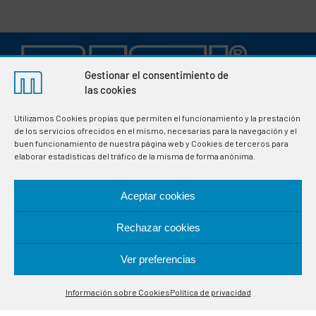
Gestionar el consentimiento de
las cookies
Utilizamos Cookies propias que permiten el funcionamiento y la prestación
de los servicios ofrecidos en el mismo, necesarias para la navegación y el
Manufacturers of thermostats and electronic
buen funcionamiento de nuestra página web y Cookies de terceros para
instrumentation for the regulation and control of variables
elaborar estadísticas del tráfico de la misma de forma anónima.
in industrial processes. Specialists in temperature control
probes.
Aceptar cookies
LOCATION
Rechazar cookies
Alcalá de Guadaira, 9-11
Ver preferencias
Contáctanos
08020 Barcelona
Información sobre Cookies
Política de privacidad
Open
chaty