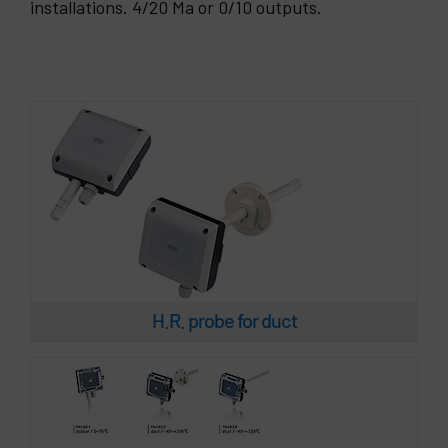
H.R. probe for duct
installations. 4/20 Ma or 0/10 outputs.
H.R. Probe Mod. TH 80X
H.R. probe for duct