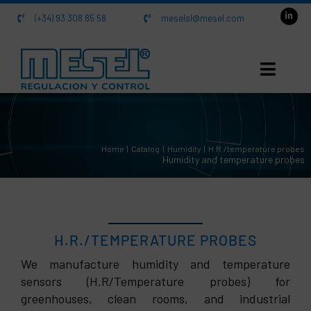
Skip
(+34) 93 308 85 58
meselsl@mesel.com
to
content
HOME
Home
Catalog
Humidity
H.R./temperature probes
About us
Humidity and temperature probes
Catalog
Contact
H.R./TEMPERATURE PROBES
We manufacture humidity and temperature
sensors (H.R/Temperature probes) for
greenhouses, clean rooms, and industrial