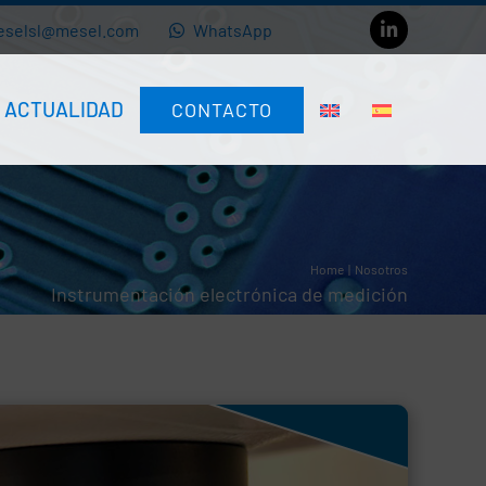
eselsl@mesel.com
WhatsApp
ACTUALIDAD
CONTACTO
Home
Nosotros
Instrumentación electrónica de medición