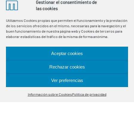
instrumentation for the regulation and control of variables
Gestionar el consentimiento de
in industrial processes. Specialists in temperature control
las cookies
probes.
Utilizamos Cookies propias que permiten el funcionamiento y la prestación
de los servicios ofrecidos en el mismo, necesarias para la navegación y el
buen funcionamiento de nuestra página web y Cookies de terceros para
LOCATION
elaborar estadísticas del tráfico de la misma de forma anónima.
Alcalá de Guadaira, 9-11
Aceptar cookies
08020 Barcelona
Rechazar cookies
CONTACT
Ver preferencias
Contáctanos
(+34) 93 308 85 58
Información sobre Cookies
Política de privacidad
Open
meselsl@mesel.com
chaty
WhatsApp