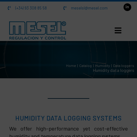
Skip
(+34) 93 308 85 58
meselsl@mesel.com
to
content
HOME
Home
Catalog
Humidity
Data loggers
About us
Humidity data loggers
Catalog
Contact
HUMIDITY DATA LOGGING SYSTEMS
We offer high-performance yet cost-effective
SRD-99 Recording system
humidity and temperature data logging systems.