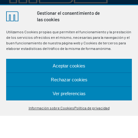
Gestionar el consentimiento de
Fabricación de termostatos e instrumentación electrónica
las cookies
para la regulación y control de variables en procesos
industriales. Especialistas en sondas de control de
Utilizamos Cookies propias que permiten el funcionamiento y la prestación
de los servicios ofrecidos en el mismo, necesarias para la navegación y el
temperatura.
buen funcionamiento de nuestra página web y Cookies de terceros para
elaborar estadísticas del tráfico de la misma de forma anónima.
UBICACIÓN
Aceptar cookies
Alcalá de Guadaira, 9-11
Rechazar cookies
08020 Barcelona
Ver preferencias
Contáctanos
CONTACTO
Información sobre Cookies
Política de privacidad
Open
chaty
(+34) 93 308 85 58
meselsl@mesel.com