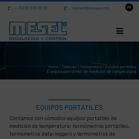
Saltar
(+34) 93 308 85 58
meselsl@mesel.com
al
contenido
INICIO
Home
Catálogo
Temperatura
Equipos portátiles
NOSOTROS
Equipos portátiles de medición de temperatura
CATÁLOGO
ACTUALIDAD
EQUIPOS PORTÁTILES
Contamos con cómodos equipos portátiles de
CONTACTO
medición de temperatura: termómetros portátiles,
termómetros data-loggers y termómetros de
Equipos portátiles de medición y