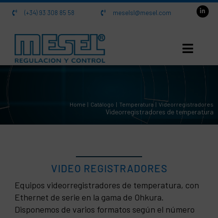
Saltar
(+34) 93 308 85 58
meselsl@mesel.com
al
contenido
INICIO
Home
Catálogo
Temperatura
Videorregistradores
NOSOTROS
Videorregistradores de temperatura
CATÁLOGO
ACTUALIDAD
VIDEO REGISTRADORES
Equipos videorregistradores de temperatura, con
CONTACTO
Ethernet de serie en la gama de Ohkura.
Disponemos de varios formatos según el número