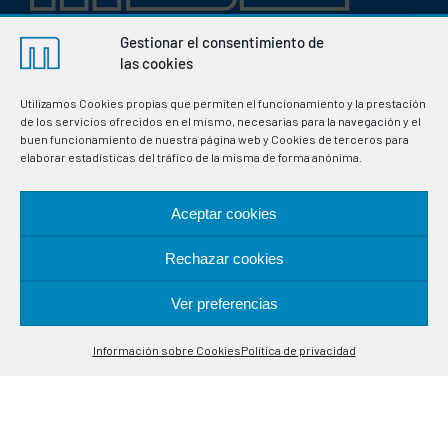
Gestionar el consentimiento de
Fabricación de termostatos e instrumentación electrónica
las cookies
para la regulación y control de variables en procesos
industriales. Especialistas en sondas de control de
Utilizamos Cookies propias que permiten el funcionamiento y la prestación
de los servicios ofrecidos en el mismo, necesarias para la navegación y el
temperatura.
buen funcionamiento de nuestra página web y Cookies de terceros para
elaborar estadísticas del tráfico de la misma de forma anónima.
UBICACIÓN
Aceptar cookies
Alcalá de Guadaira, 9-11
Rechazar cookies
08020 Barcelona
Ver preferencias
Contáctanos
CONTACTO
Información sobre Cookies
Política de privacidad
Open
chaty
(+34) 93 308 85 58
meselsl@mesel.com