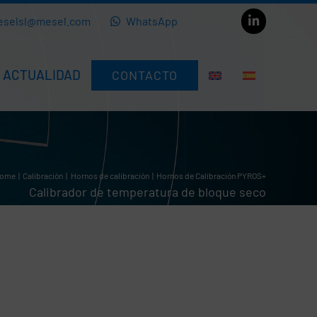
eselsl@mesel.com
WhatsApp
ACTUALIDAD
CONTACTO
ome
Calibración
Hornos de calibración
Hornos de Calibración PYROS+
Calibrador de temperatura de bloque seco