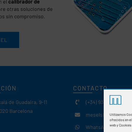
n el
calibrador de
re otras soluciones de
nos sin compromiso.
SEL
ACIÓN
CONTACTO
calá de Guadaira, 9-11
(+34) 93 308 85 58
020 Barcelona
meselsl@mesel.co
Utilizamos Coo
ofrecidos en e
web y Cookies 
WhatsApp