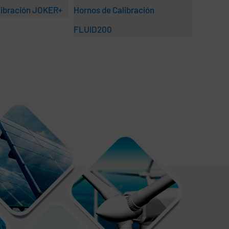
libración JOKER+
Hornos de Calibración
Hornos d
FLUID200
FLUID1