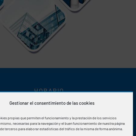
HORARIO
Gestionar el consentimiento de las cookies
Lunes-Viernes
:
08:00h a 15:30h
m
kies propias que permiten el funcionamiento y la prestación de los servicios
l mismo, necesarias para la navegación y el buen funcionamiento de nuestra página
de terceros para elaborar estadísticas del tráfico de la misma de forma anónima.