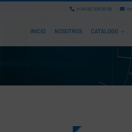
(+34) 93 308 85 58
m
INICIO
NOSOTROS
CATÁLOGO
H