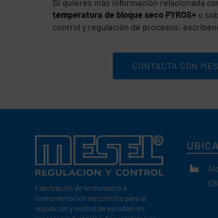
Si quieres más información relacionada co
temperatura de bloque seco PYROS+
o sob
control y regulación de procesos, escríbe
CONTACTA CON ME
UBIC
Al
08
Fabricación de termostatos e
instrumentación electrónica para la
regulación y control de variables en