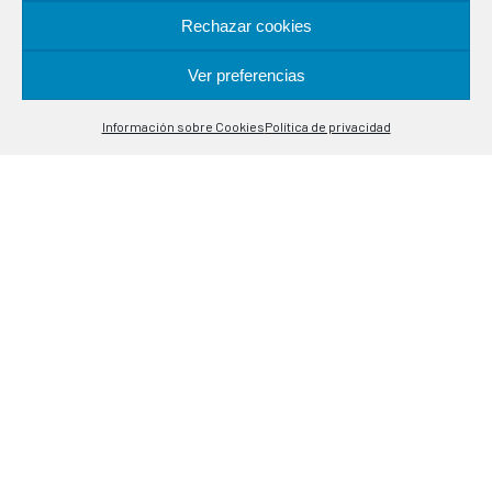
Rechazar cookies
UBICACIÓN
Ver preferencias
Contáctanos
Alcalá de Guadaira, 9-11
Información sobre Cookies
Política de privacidad
Open
08020 Barcelona
chaty
CONTACTO
(+34) 93 308 85 58
meselsl@mesel.com
WhatsApp
HORARIO