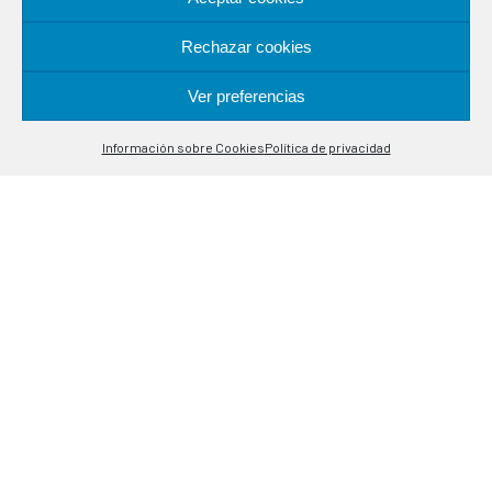
Fabricación de termostatos e instrumentación electrónica
Rechazar cookies
para la regulación y control de variables en procesos
industriales. Especialistas en sondas de control de
Ver preferencias
temperatura.
Contáctanos
Información sobre Cookies
Política de privacidad
Open
chaty
UBICACIÓN
Alcalá de Guadaira, 9-11
08020 Barcelona
CONTACTO
(+34) 93 308 85 58
meselsl@mesel.com
WhatsApp