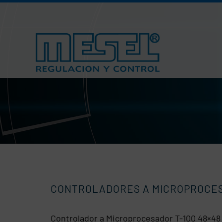
Saltar
al
contenido
CONTROLADORES A MICROPROCES
Controlador a Microprocesador T-100 48×48 