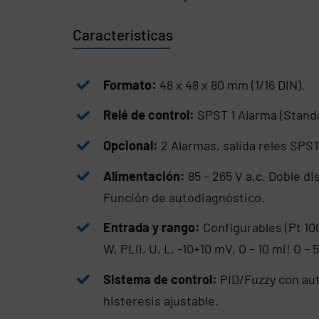
Características
Formato:
48 x 48 x 80 mm (1/16 DIN).
Relé de control:
SPST 1 Alarma (Standa
Opcional:
2 Alarmas, salida reles SPST
Alimentación:
85 – 265 V a.c. Doble dis
Función de autodiagnóstico.
Entrada y rango:
Configurables (Pt 100, 
W, PLII, U, L, -10+10 mV, O – 10 mi! O – 
Sistema de control:
PID/Fuzzy con au
histeresis ajustable.