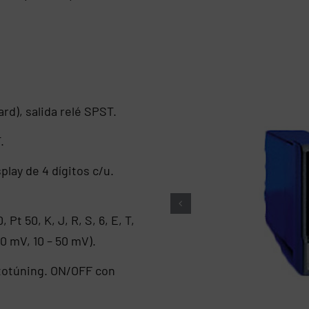
rd), salida relé SPST.
.
play de 4 dígitos c/u.
Pt 50, K, J, R, S, 6, E, T,
50 mV, 10 – 50 mV).
totúning. ON/OFF con