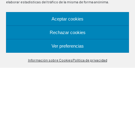
elaborar estadísticas del tráfico de la misma de forma anónima.
Aceptar cookies
Rechazar cookies
Fabricación de termostatos e instrumentación electrónica
para la regulación y control de variables en procesos
industriales. Especialistas en sondas de control de
Ver preferencias
Contáctanos
temperatura.
Información sobre Cookies
Política de privacidad
Open
chaty
UBICACIÓN
Alcalá de Guadaira, 9-11
08020 Barcelona
CONTACTO
(+34) 93 308 85 58