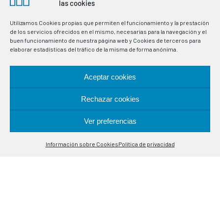
las cookies
Utilizamos Cookies propias que permiten el funcionamiento y la prestación
de los servicios ofrecidos en el mismo, necesarias para la navegación y el
buen funcionamiento de nuestra página web y Cookies de terceros para
elaborar estadísticas del tráfico de la misma de forma anónima.
Fabricación de termostatos e instrumentación electrónica
para la regulación y control de variables en procesos
Aceptar cookies
industriales. Especialistas en sondas de control de
temperatura.
Rechazar cookies
Ver preferencias
UBICACIÓN
Contáctanos
Información sobre Cookies
Política de privacidad
Open
Alcalá de Guadaira, 9-11
chaty
08020 Barcelona
CONTACTO