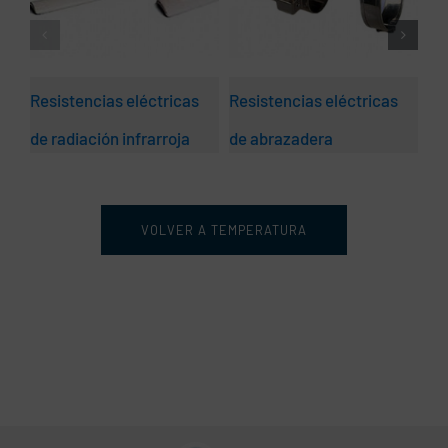
Resistencias eléctricas
Resistencias eléctricas
Re
de radiación infrarroja
de abrazadera
bl
VOLVER A TEMPERATURA