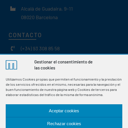
Alcalá de Guadaira, 9-11
08020 Barcelona
CONTACTO
(+34) 93 308 85 58
meselsl@mesel.com
Gestionar el consentimiento de
las cookies
WhatsApp
Utilizamos Cookies propias que permiten el funcionamiento y la prestación
de los servicios ofrecidos en el mismo, necesarias para la navegación y el
buen funcionamiento de nuestra página web y Cookies de terceros para
elaborar estadísticas del tráfico de la misma de forma anónima.
HORARIO
Aceptar cookies
Lunes-Viernes
:
Rechazar cookies
08:00h a 15:30h