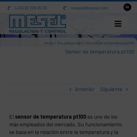
Saltar
(+34) 93 308 85 58
meselsl@mesel.com
al
contenido
Home
Sin categorizar
Sensor de temperatura pt100
INICIO
Sensor de temperatura pt100
NOSOTROS
CATÁLOGO
Anterior
Siguiente
ACTUALIDAD
CONTACTO
El
sensor de temperatura pt100
es uno de los
más empleados del mercado. Su funcionamiento
se basa en la relación entre la temperatura y la