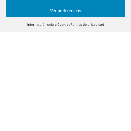
industriales. Especialistas en sondas de control de
temperatura.
Ver preferencias
Contáctanos
Información sobre Cookies
Política de privacidad
Open
UBICACIÓN
chaty
Alcalá de Guadaira, 9-11
08020 Barcelona
CONTACTO
(+34) 93 308 85 58
meselsl@mesel.com
WhatsApp