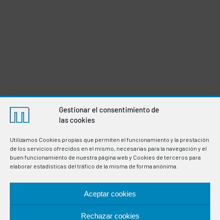
Gestionar el consentimiento de
las cookies
Utilizamos Cookies propias que permiten el funcionamiento y la prestación
de los servicios ofrecidos en el mismo, necesarias para la navegación y el
buen funcionamiento de nuestra página web y Cookies de terceros para
elaborar estadísticas del tráfico de la misma de forma anónima.
Aceptar cookies
Fabricación de termostatos e instrumentación electrónica
Rechazar cookies
para la regulación y control de variables en procesos