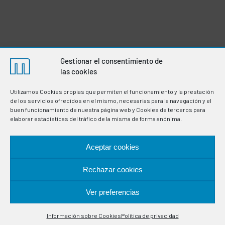
Gestionar el consentimiento de
las cookies
Utilizamos Cookies propias que permiten el funcionamiento y la prestación
de los servicios ofrecidos en el mismo, necesarias para la navegación y el
buen funcionamiento de nuestra página web y Cookies de terceros para
elaborar estadísticas del tráfico de la misma de forma anónima.
Aceptar cookies
Fabricación de termostatos e instrumentación electrónica
para la regulación y control de variables en procesos
Rechazar cookies
industriales. Especialistas en sondas de control de
temperatura.
Ver preferencias
Contáctanos
UBICACIÓN
Información sobre Cookies
Política de privacidad
Open