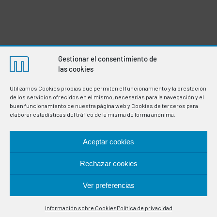
Gestionar el consentimiento de
las cookies
Utilizamos Cookies propias que permiten el funcionamiento y la prestación
de los servicios ofrecidos en el mismo, necesarias para la navegación y el
buen funcionamiento de nuestra página web y Cookies de terceros para
elaborar estadísticas del tráfico de la misma de forma anónima.
Aceptar cookies
Fabricación de termostatos e instrumentación electrónica
para la regulación y control de variables en procesos
Rechazar cookies
industriales. Especialistas en sondas de control de
temperatura.
Ver preferencias
Contáctanos
UBICACIÓN
Información sobre Cookies
Política de privacidad
Open