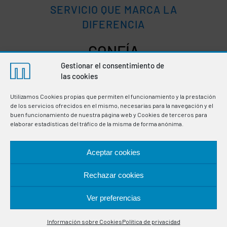
SERVICIO QUE MARCA LA
DIFERENCIA
CONFÍA
Gestionar el consentimiento de
las cookies
Utilizamos Cookies propias que permiten el funcionamiento y la prestación
Si quieres más información relacionada
de los servicios ofrecidos en el mismo, necesarias para la navegación y el
con nuestros sensores RTD, termopares
buen funcionamiento de nuestra página web y Cookies de terceros para
y termorresistencias o sobre otras
elaborar estadísticas del tráfico de la misma de forma anónima.
soluciones de control y regulación de
procesos, escríbenos sin compromiso.
Aceptar cookies
Rechazar cookies
CONTACTA CON MESEL
Ver preferencias
Contáctanos
Información sobre Cookies
Política de privacidad
Open