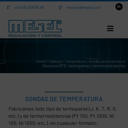
Saltar
(+34) 93 308 85 58
meselsl@mesel.com
al
contenido
INICIO
Home
Catálogo
Temperatura
Sondas de temperatura
NOSOTROS
Sensores RTD, termopares y termorresistencias
CATÁLOGO
ACTUALIDAD
SONDAS DE TEMPERATURA
Fabricamos todo tipo de termopares (J, K, T, R, S,
CONTACTO
etc.) y de termorresistencias (Pt 100, Pt 1000, Ni
100, Ni 1000, etc.), en cualquier formato: