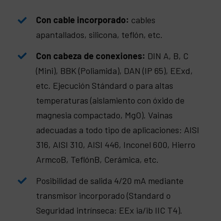
Con cable incorporado:
cables
apantallados, silicona, teflón, etc.
Con cabeza de conexiones:
DIN A, B, C
(Mini), BBK (Poliamida), DAN (IP 65), EExd,
etc. Ejecución Stándard o para altas
temperaturas (aislamiento con óxido de
magnesia compactado, MgO). Vainas
adecuadas a todo tipo de aplicaciones: AISI
316, AISI 310, AISI 446, Inconel 600, Hierro
ArmcoB, TeflónB, Cerámica, etc.
Posibilidad de salida 4/20 mA mediante
transmisor incorporado (Standard o
Sonda 111
Seguridad intrínseca: EEx ia/ib IIC T4).